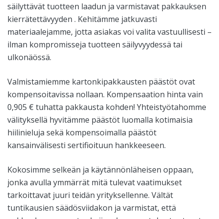
säilyttävät tuotteen laadun ja varmistavat pakkauksen
kierrätettävyyden . Kehitämme jatkuvasti
materiaalejamme, jotta asiakas voi valita vastuullisesti –
ilman kompromisseja tuotteen säilyvyydessä tai
ulkonäössä.
Valmistamiemme kartonkipakkausten päästöt ovat
kompensoitavissa nollaan. Kompensaation hinta vain
0,905 € tuhatta pakkausta kohden! Yhteistyötahomme
välityksellä hyvitämme päästöt luomalla kotimaisia
hiilinieluja sekä kompensoimalla päästöt
kansainvälisesti sertifioituun hankkeeseen.
Kokosimme selkeän ja käytännönläheisen oppaan,
jonka avulla ymmärrät mitä tulevat vaatimukset
tarkoittavat juuri teidän yrityksellenne. Vältät
tuntikausien säädösviidakon ja varmistat, että