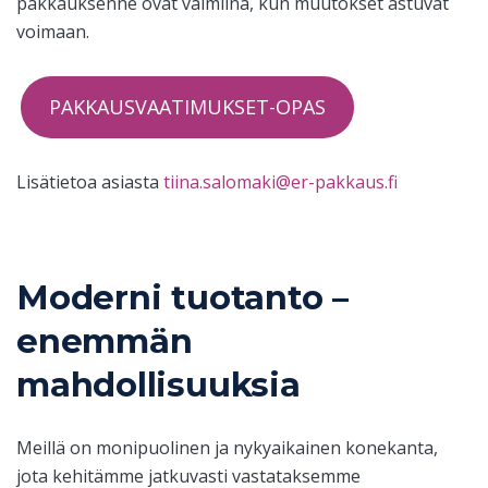
pakkauksenne ovat valmiina, kun muutokset astuvat
voimaan.
PAKKAUSVAATIMUKSET-OPAS
Lisätietoa asiasta
tiina.salomaki@er-pakkaus.fi
Moderni tuotanto –
enemmän
mahdollisuuksia
Meillä on monipuolinen ja nykyaikainen konekanta,
jota kehitämme jatkuvasti vastataksemme